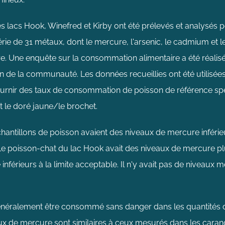
s lacs Hook, Winefred et Kirby ont été prélevés et analysés 
ie de 31 métaux, dont le mercure, l'arsenic, le cadmium et l
ière. Une enquête sur la consommation alimentaire a été réalisé
de la communauté. Les données recueillies ont été utilisées
fournir des taux de consommation de poisson de référence s
 le doré jaune/le brochet.
hantillons de poisson avaient des niveaux de mercure inférieu
Le poisson-chat du lac Hook avait des niveaux de mercure pl
e inférieurs à la limite acceptable. Il n'y avait pas de nivea
généralement être consommé sans danger dans les quantités 
x de mercure sont similaires à ceux mesurés dans les carang