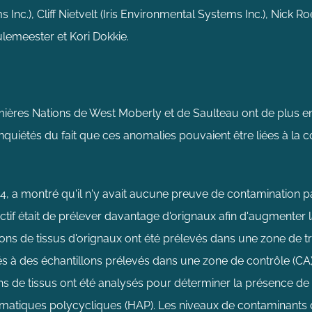
nc.), Cliff Nietvelt (Iris Environmental Systems Inc.), Nick Roe
lemeester et Kori Dokkie.
es Nations de West Moberly et de Saulteau ont de plus en
t inquiétés du fait que ces anomalies pouvaient être liées à la c
 a montré qu'il n'y avait aucune preuve de contamination par l
ctif était de prélever davantage d'orignaux afin d'augmenter la 
llons de tissus d'orignaux ont été prélevés dans une zone de t
és à des échantillons prélevés dans une zone de contrôle (CA) 
ons de tissus ont été analysés pour déterminer la présence d
matiques polycycliques (HAP). Les niveaux de contaminants da